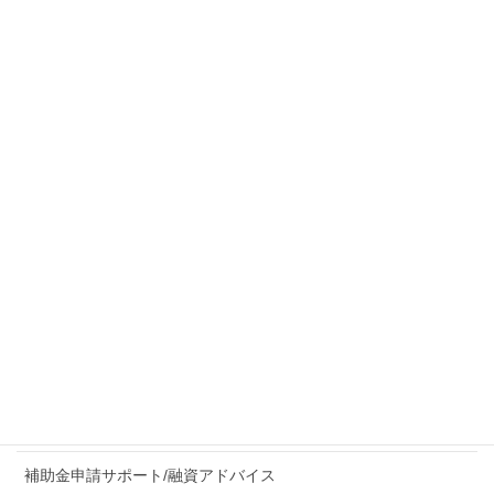
PR動画
住まいるサポート株式会社
高橋彰様
ビジネスサポート事業
よろず相談
補助金申請サポート/融資アドバイス