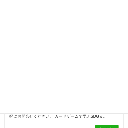
マーケティング支援
ライティングの強みを活かして、様々なコンテンツの制作を
サポートします。ロコっちでは、HPを作りたいがあまり予
算がないという事業者の方のために簡単なHP制作を行って
おります...
続きを読む
セミナー開催
ビジネスに必要なスキルやノウハウを学べるロコっちでは、
様々なセミナーを実施しています。開催をご希望の方はお気
軽にお問合せください。 カードゲームで学ぶSDGｓ...